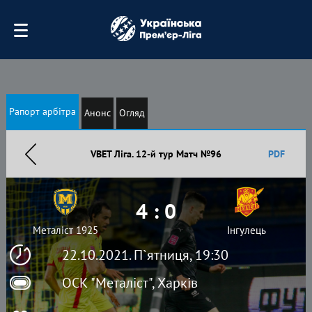
Рапорт арбітра
Анонс
Огляд
VBET Ліга. 12-й тур Матч №96
PDF
4 : 0
Металіст 1925
Інгулець
22.10.2021. П`ятниця, 19:30
ОСК "Металіст", Харків