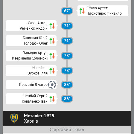
Сітало Артем
67'
Плохотнюк Михайло
Савін Антон
71'
Ременюк Андрій
Батюшин Юрій
71'
Голодюк Олег
Западня Артур
78'
Кверквелія Соломоні
Марлісон
78'
Зубков Ілля
Криськів Дмитро
83'
Ченбай Сергій
86'
Коваленко Іван
Металіст 1925
Харків
Стартовий склад