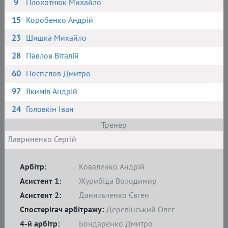
9
Плохотнюк Михайло
15
Коробенко Андрій
23
Шишка Михайло
28
Павлов Віталій
60
Поспєлов Дмитро
97
Якимів Андрій
24
Головкін Іван
Тренер
Лавриненко Сергій
Арбітр:
Коваленко Андрій
Асистент 1:
Журибіда Володимир
Асистент 2:
Данильченко Євген
Спостерігач арбітражу:
Деревінський Олег
4-й арбітр:
Бондаренко Дмитро