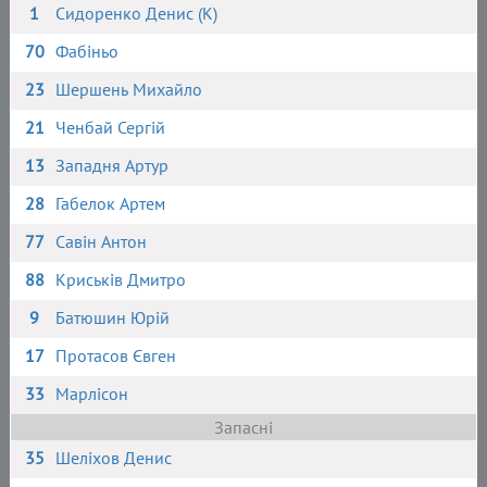
1
Сидоренко Денис (К)
70
Фабіньо
23
Шершень Михайло
21
Ченбай Сергій
13
Западня Артур
28
Габелок Артем
77
Савін Антон
88
Криськів Дмитро
9
Батюшин Юрій
17
Протасов Євген
33
Марлісон
Запасні
35
Шеліхов Денис