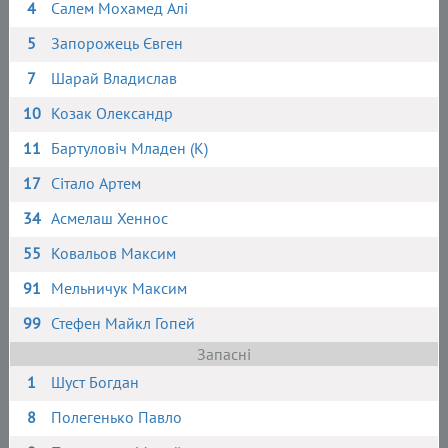
4
Салем Мохамед Алі
5
Запорожець Євген
7
Шарай Владислав
10
Козак Олександр
11
Бартуловіч Младен (К)
17
Сітало Артем
34
Асмелаш Хеннос
55
Ковальов Максим
91
Мельничук Максим
99
Стефен Майкл Гопей
Запасні
1
Шуст Богдан
8
Полегенько Павло