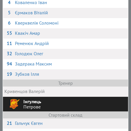
4
Коваленко Іван
5
Єрмаков Віталій
6
Кверквелія Соломоні
55
Квакіч Амар
11
Ременюк Андрій
32
Голодюк Олег
94
Задерака Максим
19
Зубков Ілля
Тренер
Кривенцов Валерій
Інгулець
Петрове
Стартовий склад
21
Гальчук Євген