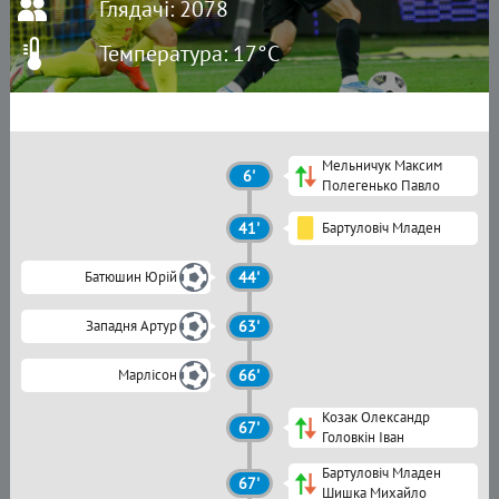
Глядачі: 2078
Температура: 17°C
Мельничук Максим
6'
Полегенько Павло
41'
Бартуловіч Младен
Батюшин Юрій
44'
Западня Артур
63'
Марлісон
66'
Козак Олександр
67'
Головкін Іван
Бартуловіч Младен
67'
Шишка Михайло