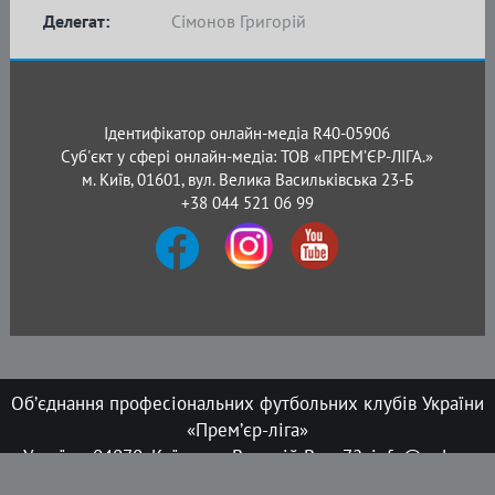
Делегат:
Сімонов Григорій
Ідентифікатор онлайн-медіа R40-05906
Суб'єкт у сфері онлайн-медіа: ТОВ «ПРЕМ’ЄР-ЛІГА.»
м. Київ, 01601, вул. Велика Васильківська 23-Б
+38 044 521 06 99
Об’єднання професіональних футбольних клубів України
«Прем’єр-ліга»
Україна, 04070, Київ, вул. Верхній Вал, 72, info@upl.ua
Всі права захищені © 2008-2026