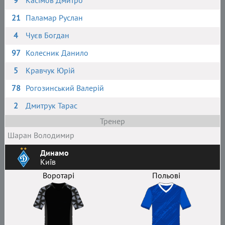
9
Касімов Дмитро
21
Паламар Руслан
4
Чуєв Богдан
97
Колесник Данило
5
Кравчук Юрій
78
Рогозинський Валерій
2
Дмитрук Тарас
Тренер
Шаран Володимир
Динамо
Київ
Воротарі
Польові