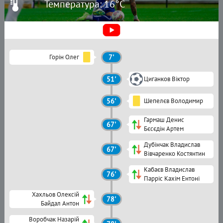
Температура: 16°C
Горін Олег
7'
51'
Циганков Віктор
56'
Шепелєв Володимир
Гармаш Денис
67'
Бєсєдін Артем
Дубінчак Владислав
67'
Вівчаренко Костянтин
Кабаєв Владислав
76'
Парріс Кахім Ентоні
Хахльов Олексій
78'
Байдал Антон
Воробчак Назарій