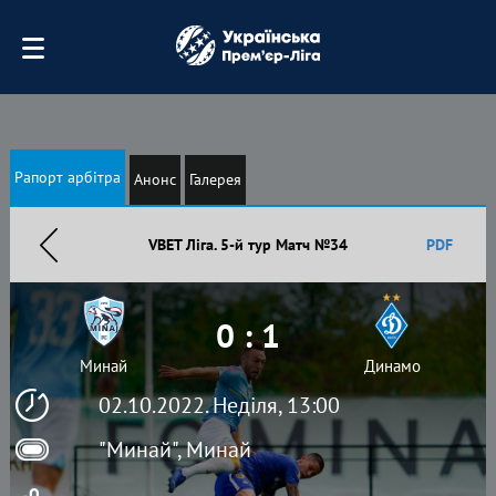
Рапорт арбітра
Анонс
Галерея
VBET Ліга. 5-й тур Матч №34
PDF
0 : 1
Минай
Динамо
02.10.2022. Неділя, 13:00
"Минай", Минай