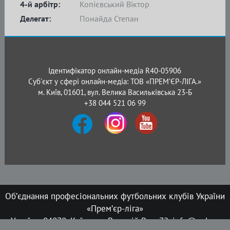
4-й арбітр:
Копієвський Віктор
Делегат:
Понайда Степан
Ідентифікатор онлайн-медіа R40-05906
Суб'єкт у сфері онлайн-медіа: ТОВ «ПРЕМ’ЄР-ЛІГА.»
м. Київ, 01601, вул. Велика Васильківська 23-Б
+38 044 521 06 99
Об’єднання професіональних футбольних клубів України
«Прем’єр-ліга»
Україна, 04070, Київ, вул. Верхній Вал, 72, info@upl.ua