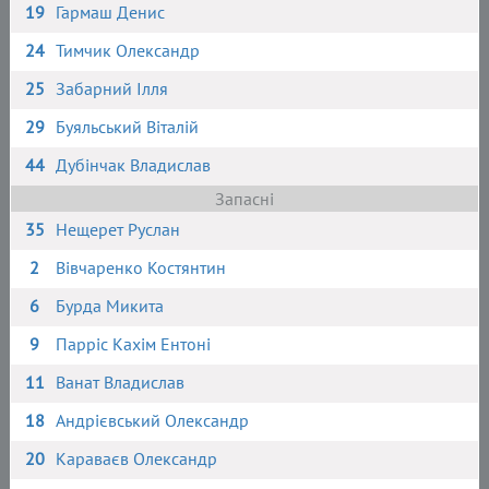
19
Гармаш Денис
24
Тимчик Олександр
25
Забарний Ілля
29
Буяльський Віталій
44
Дубінчак Владислав
Запасні
35
Нещерет Руслан
2
Вівчаренко Костянтин
6
Бурда Микита
9
Парріс Кахім Ентоні
11
Ванат Владислав
18
Андрієвський Олександр
20
Караваєв Олександр