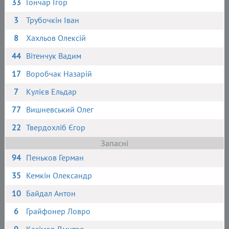
33
Гончар Ігор
3
Трубочкін Іван
8
Хахльов Олексій
44
Вітенчук Вадим
17
Воробчак Назарій
7
Кулієв Ельдар
77
Вишневський Олег
22
Твердохліб Єгор
Запасні
94
Пеньков Герман
35
Кемкін Олександр
10
Байдал Антон
6
Грайфонер Ловро