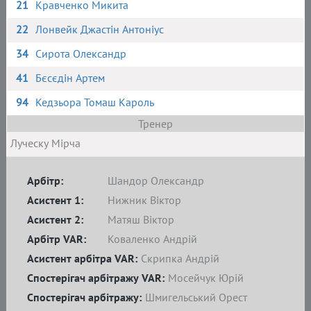
21
Кравченко Микита
22
Лонвейк Джастін Антоніус
34
Сирота Олександр
41
Бєсєдін Артем
94
Кедзьора Томаш Кароль
Тренер
Луческу Мірча
Арбітр:
Шандор Олександр
Асистент 1:
Нижник Віктор
Асистент 2:
Матяш Віктор
Арбітр VAR:
Коваленко Андрій
Асистент арбітра VAR:
Скрипка Андрій
Спостерігач арбітражу VAR:
Мосейчук Юрій
Спостерігач арбітражу:
Шмигельський Орест