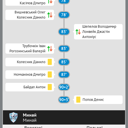
78'
Касімов Дмитро
Вишневський Олег
78'
Колесник Данило
Шепелєв Володимир
83'
Лонвейк Джастін
Антоніус
Трубочкін Іван
83'
Рогозинський Валерій
Колесник Данило
85'
Нємчанінов Дмитро
87'
Байдал Антон
90+2'
90+3'
Попов Денис
Минай
Минай
Воротарі
Польові