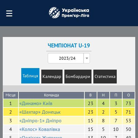
ЧЕМПІОНАТ U-19
2023/24
Таблиця
Календар
Бомбардири
Статистика
Місце
Команда
В
Н
П
О
1
«Динамо» Київ
23
4
3
73
2
«Шахтар» Донецьк
23
2
5
71
3
«Дніпро-1» Дніпро
15
8
7
53
4
«Колос» Ковалівка
15
5
10
50
5
«Полісся» Житомир
13
10
7
49