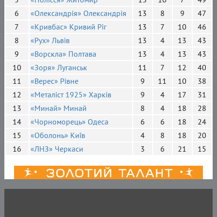
6
«Олександрія» Олександрія
13
8
9
47
7
«Кривбас» Кривий Ріг
13
7
10
46
8
«Рух» Львів
13
4
13
43
9
«Ворскла» Полтава
13
4
13
43
10
«Зоря» Луганськ
11
7
12
40
11
«Верес» Рівне
9
11
10
38
12
«Металіст 1925» Харків
9
4
17
31
13
«Минай» Минай
8
4
18
28
14
«Чорноморець» Одеса
6
6
18
24
15
«Оболонь» Київ
4
8
18
20
16
«ЛНЗ» Черкаси
3
6
21
15