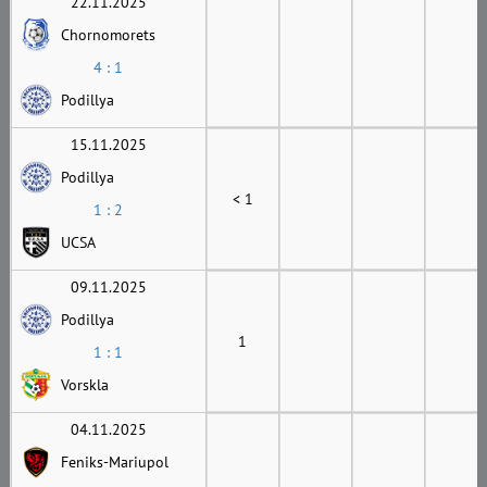
22.11.2025
Chornomorets
4 : 1
Podillya
15.11.2025
Podillya
< 1
1 : 2
UCSA
09.11.2025
Podillya
1
1 : 1
Vorskla
04.11.2025
Feniks-Mariupol