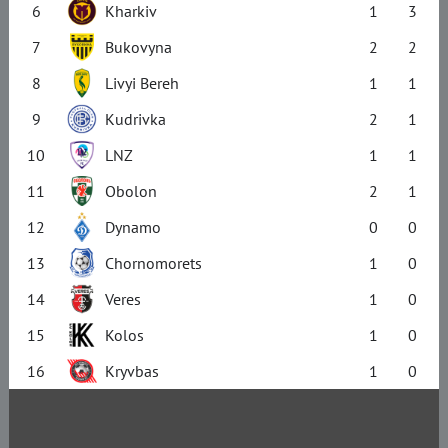
6
Kharkiv
1
3
7
Bukovyna
2
2
8
Livyi Bereh
1
1
9
Kudrivka
2
1
10
LNZ
1
1
11
Obolon
2
1
12
Dynamo
0
0
13
Chornomorets
1
0
14
Veres
1
0
15
Kolos
1
0
16
Kryvbas
1
0