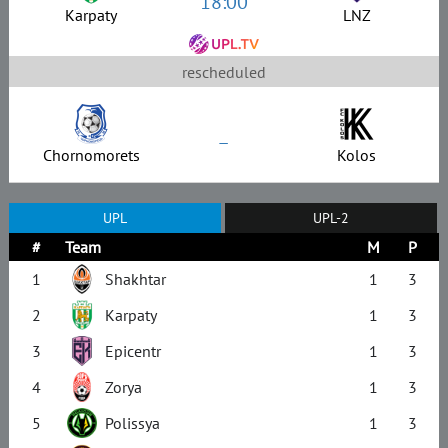
18:00
Karpaty
LNZ
rescheduled
–
Chornomorets
Kolos
UPL
UPL-2
#
Team
M
P
1
Shakhtar
1
3
2
Karpaty
1
3
3
Epicentr
1
3
4
Zorya
1
3
5
Polissya
1
3