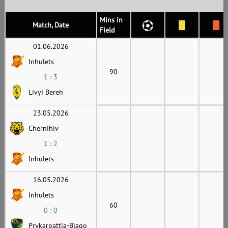
Mins in
Match, Date
Field
01.06.2026
Inhulets
90
1 : 3
Livyi Bereh
23.05.2026
Chernihiv
1 : 2
Inhulets
16.05.2026
Inhulets
60
0 : 0
Prykarpattia-Blago