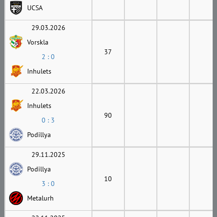
UCSA
29.03.2026
Vorskla
37
2 : 0
Inhulets
22.03.2026
Inhulets
90
0 : 3
Podillya
29.11.2025
Podillya
10
3 : 0
Metalurh