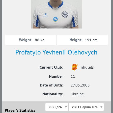
Weight:
Height:
88 kg
191 cm
Profatylo Yevhenii Olehovych
Current Club:
Inhulets
Number
11
Date of Birth:
27.05.2005
Nationality:
Ukraine
2025/26
VBET Перша ліга
Player's Statistics