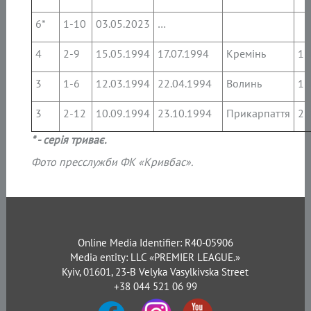
6*
1-10
03.05.2023
…
4
2-9
15.05.1994
17.07.1994
Кремінь
1:
3
1-6
12.03.1994
22.04.1994
Волинь
1:
3
2-12
10.09.1994
23.10.1994
Прикарпаття
2:
*
- серія триває.
Фото пресслужби ФК «Кривбас».
Online Media Identifier: R40-05906
Media entity: LLC «PREMIER LEAGUE.»
Kyiv, 01601, 23-B Velyka Vasylkivska Street
+38 044 521 06 99