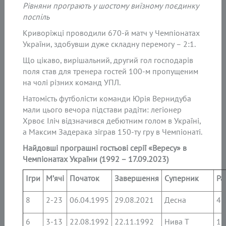
Рівняни програють у шостому виїзному поєдинку
поспіль
Криворіжці проводили 670-й матч у Чемпіонатах
України, здобувши дуже складну перемогу – 2:1.
Що цікаво, вирішальний, другий гол господарів
поля став для тренера гостей 100-м пропущеним
на чолі різних команд УПЛ.
Натомість футболісти команди Юрія Вернидуба
мали цього вечора підстави радіти: легіонер
Хрвоє Іліч відзначився дебютним голом в Україні,
а Максим Задерака зіграв 150-ту гру в Чемпіонаті.
Найдовші програшні гостьові серії «Вересу» в
Чемпіонатах України (1992 – 17.09.2023)
Ігри
М’ячі
Початок
Завершення
Суперник
Ра
8
2-23
06.04.1995
29.08.2021
Десна
4:
6
3-13
22.08.1992
22.11.1992
Нива Т
1: