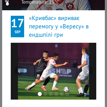
Temperature: 23°C
«Кривбас» вириває
17
перемогу у «Вересу» в
SEP
ендшпілі гри
‹
›