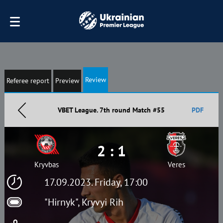
Review
Referee report
Preview
VBET League. 7th round Match #55
PDF
2 : 1
Kryvbas
Veres
17.09.2023. Friday, 17:00
"Hirnyk", Kryvyi Rih