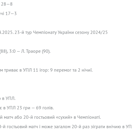
і 28—8
ячі 17—3
.2025. 23-й тур Чемпіонату України сезону 2024/25
(88), 3:0 — Л. Траоре (90).
триває в УПЛ 11 ігор: 9 перемог та 2 нічиї.
 в УПЛ.
 в УПЛ 23 гри — 69 голів.
 матч або 20-й гостьовий «сухий» в Чемпіонаті.
й гостьовий матч і може загалом 20-й раз зіграти внічию в УП