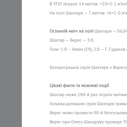
В УПЛ зіграно 14 матчів: +10=3-1 м’яч
На полі Шахтаря — 7 матчів: +6=1-0 м’
Останній матч на полі
Шахтаря — 06.04
Шахтар — Верес — 3:0.
Голи: 1:0 — Кевін (59), 2:0 — Г. Судаков 
Безпрограшна серія Шахтаря з Вересом 
Цікаві факти та можливі події
Шахтар може 180-й раз зіграти внічию
Гольова домашня серія Шахтаря триває
Верес може провести 90-й безгольовий
Верес при Олегу Шандруку проведе 30-