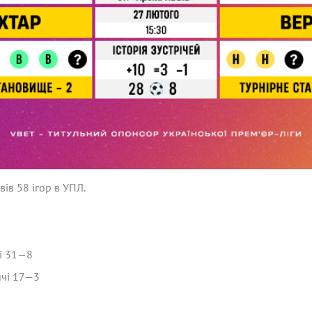
ів 58 ігор в УПЛ.
чі 31—8
ячі 17—3