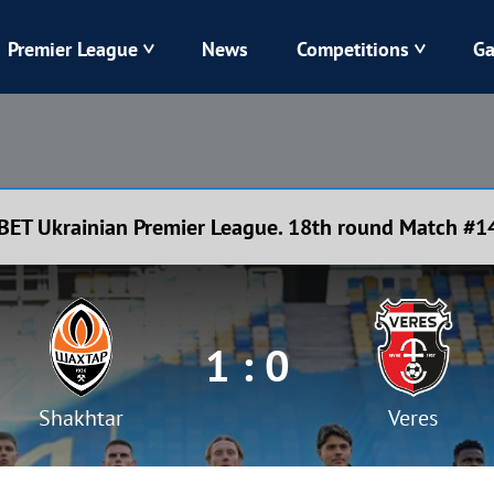
Premier League
News
Competitions
Ga
Veres
Dynamo
Karpaty
Kolos
BET Ukrainian Premier League. 18th round Match #1
Livyi Bereh
LNZ
Kharkiv
Chornomorets
1 : 0
Shakhtar
Veres