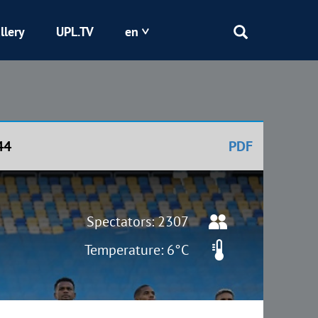
llery
UPL.TV
en
Epicentr
Kryvbas
44
PDF
Obolon
Shakhtar
Spectators: 2307
Temperature: 6°C