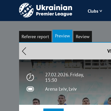
Clubs
Bukovyna
Preview
Referee report
Review
Zorya
V
Kudrivka
Polissya
27.02.2026. Friday,
15:30
Arena Lviv, Lviv