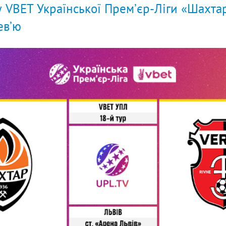
у VBET Української Прем’єр-Ліги «Шахта
ев’ю