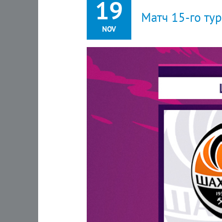
19
Матч 15-го ту
NOV