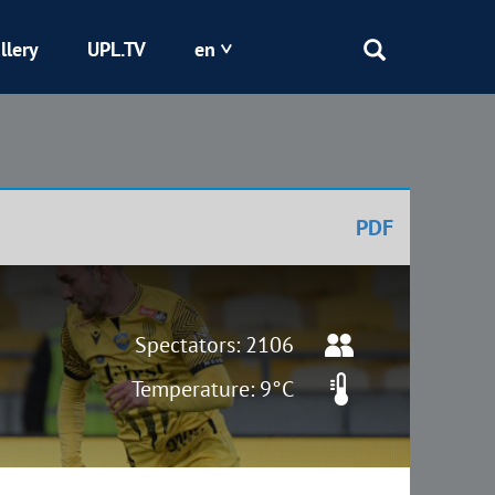
llery
UPL.TV
en
Epicentr
Kryvbas
PDF
Obolon
Shakhtar
Spectators: 2106
Temperature: 9°C