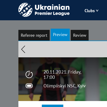
Clubs
Bukovyna
Preview
Referee report
Review
Zorya
Kudrivka
Polissya
20.11.2021. Friday,
17:00
Olimpiiskyi NSC, Kyiv