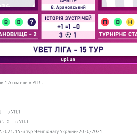
ів 126 матчів в УПЛ.
-1 — в УПЛ
і 2-0 — в УПЛ
.2021. 15-й тур Чемпіонату України-2020/2021