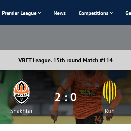
Premier League
News
Competitions
Ga
Veres
Dynamo
Karpaty
Kolos
VBET League. 15th round Match #114
Livyi Bereh
LNZ
Kharkiv
Chornomorets
2 : 0
Shakhtar
Ruh