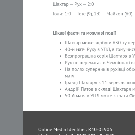
Шахтар — Рух — 2:0
Голи: 1:0 — Тете (9), 2:0 — Майкон (60).
Цікаві факти та можливі події
Шахтар може здобути 630-ту пере
40-й матч Руху в УПЛ, в тому чис
Безпрограшна серія Шахтаря в УП
Рух не перемагає в Чемпіонаті вп
На полях суперників рухівці обх
матч.
Гравці Шахтаря з 11 вересня якщо
Андрій Пятов в складі Шахтаря 
50-й матч в УПЛ може зіграти Фе
Online Media Identifier: R40-05906