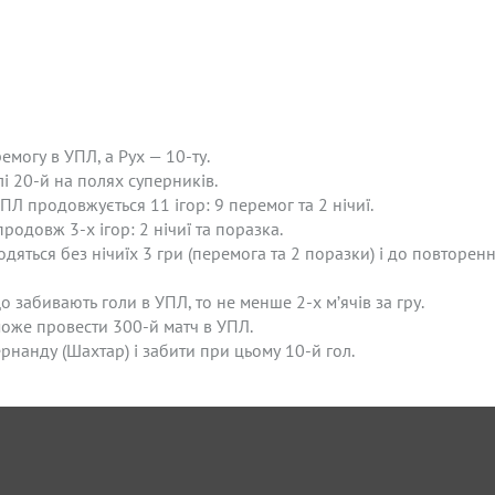
могу в УПЛ, а Рух — 10-ту.
лі 20-й на полях суперників.
Л продовжується 11 ігор: 9 перемог та 2 нічиї.
родовж 3-х ігор: 2 нічиї та поразка.
одяться без нічиїх 3 гри (перемога та 2 поразки) і до повторе
 забивають голи в УПЛ, то не менше 2-х м’ячів за гру.
може провести 300-й матч в УПЛ.
рнанду (Шахтар) і забити при цьому 10-й гол.