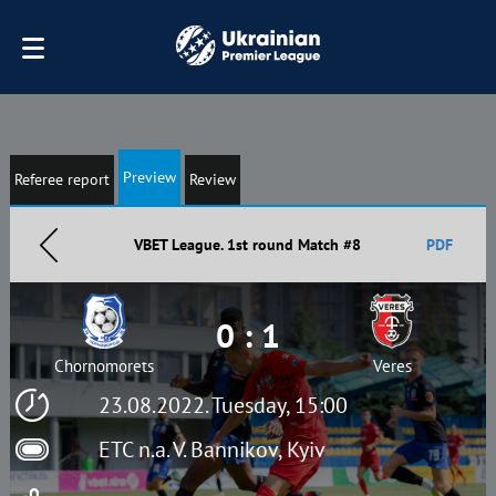
Preview
Referee report
Review
VBET League. 1st round Match #8
PDF
0 : 1
Chornomorets
Veres
23.08.2022. Tuesday, 15:00
ETC n.a. V. Bannikov, Kyiv