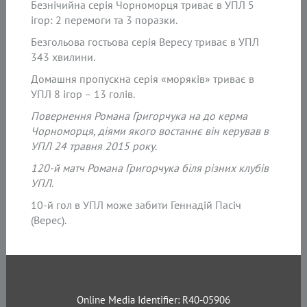
Безнічийна серія Чорноморця триває в УПЛ 5
ігор: 2 перемоги та 3 поразки.
Безгольова гостьова серія Вересу триває в УПЛ
343 хвилини.
Домашня пропускна серія «моряків» триває в
УПЛ 8 ігор – 13 голів.
Повернення Романа Григорчука на до керма
Чорноморця, діями якого востаннє він керував в
УПЛ 24 травня 2015 року.
120-й матч Романа Григорчука біля різних клубів
УПЛ.
10-й гол в УПЛ може забити Геннадій Пасіч
(Верес).
Online Media Identifier: R40-05906