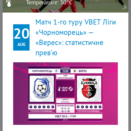
Temperature: 30°C
Матч 1-го туру VBET Ліги
20
«Чорноморець» —
«Верес»: статистичне
AUG
прев’ю