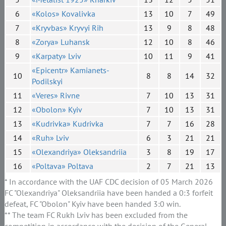
6
«Kolos» Kovalivka
13
10
7
49
7
«Kryvbas» Kryvyi Rih
13
9
8
48
8
«Zorya» Luhansk
12
10
8
46
9
«Karpaty» Lviv
10
11
9
41
«Epicentr» Kamianets-
10
8
8
14
32
Podilskyi
11
«Veres» Rivne
7
10
13
31
12
«Obolon» Kyiv
7
10
13
31
13
«Kudrivka» Kudrivka
7
7
16
28
14
«Ruh» Lviv
6
3
21
21
15
«Olexandriya» Oleksandriia
3
8
19
17
16
«Poltava» Poltava
2
7
21
13
* In accordance with the UAF CDC decision of 05 March 2026
FC "Olexandriya" Oleksandriia have been handed a 0:3 forfeit
defeat, FC "Obolon" Kyiv have been handed 3:0 win.
** The team FC Rukh Lviv has been excluded from the