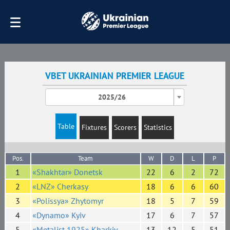
VBET UKRAINIAN PREMIER LEAGUE
2025/26
Table
Fixtures
Scorers
Statistics
Pos.
Team
W
D
L
P
1
«Shakhtar» Donetsk
22
6
2
72
2
«LNZ» Cherkasy
18
6
6
60
3
«Polissya» Zhytomyr
18
5
7
59
4
«Dynamo» Kyiv
17
6
7
57
5
«Metalist 1925» Kharkiv
13
12
5
51