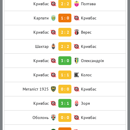
Кривбас
2
:
2
Полтава
Карпати
1
:
0
Кривбас
Кривбас
2
:
2
Верес
Шахтар
2
:
2
Кривбас
Кривбас
3
:
0
Олександрія
Кривбас
1
:
1
Колос
Металіст 1925
0
:
0
Кривбас
Кривбас
3
:
1
Зоря
Оболонь
0
:
0
Кривбас