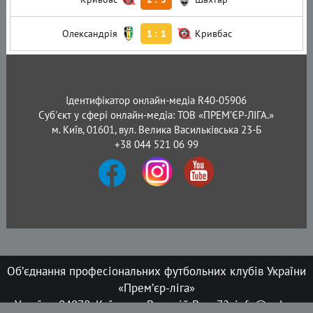
Олександрія
1
:
1
Кривбас
Ідентифікатор онлайн-медіа R40-05906
Суб'єкт у сфері онлайн-медіа: ТОВ «ПРЕМ’ЄР-ЛІГА.»
м. Київ, 01601, вул. Велика Васильківська 23-Б
+38 044 521 06 99
Об’єднання професіональних футбольних клубів України
«Прем’єр-ліга»
Україна, 04070, Київ, вул. Верхній Вал, 72, info@upl.ua