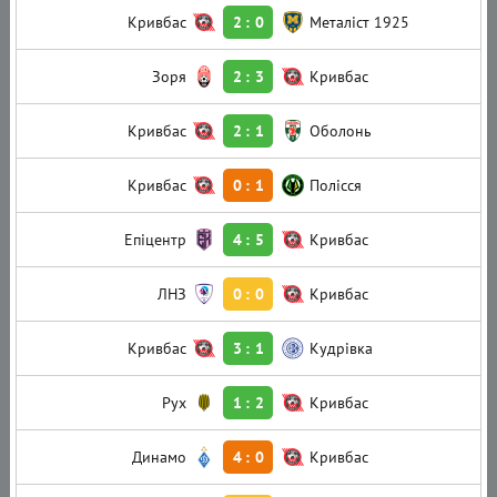
Кривбас
2
:
0
Металіст 1925
Зоря
2
:
3
Кривбас
Кривбас
2
:
1
Оболонь
Кривбас
0
:
1
Полісся
Епіцентр
4
:
5
Кривбас
ЛНЗ
0
:
0
Кривбас
Кривбас
3
:
1
Кудрівка
Рух
1
:
2
Кривбас
Динамо
4
:
0
Кривбас