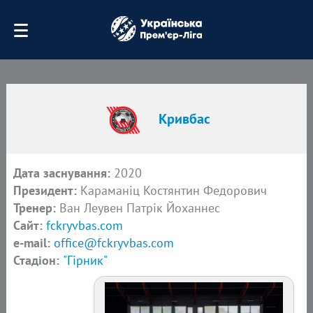
Кривбас
Дата заснування:
2020
Президент:
Караманіц Костянтин Федорович
Тренер:
Ван Леувен Патрік Йоханнес
Сайт:
fckryvbas.com
e-mail:
office@fckryvbas.com
Стадіон:
"Гірник"