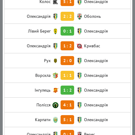
Колос
5
:
1
Олександрія
Олександрія
2
:
2
Оболонь
Лівий Берег
0
:
1
Олександрія
Олександрія
1
:
2
Кривбас
Рух
2
:
0
Олександрія
Ворскла
1
:
1
Олександрія
Інгулець
1
:
2
Олександрія
Полісся
4
:
1
Олександрія
Карпати
5
:
1
Олександрія
Олександрія
0
:
1
Верес