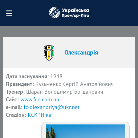
Олександрія
Дата заснування:
1948
Президент:
Кузьменко Сергій Анатолійович
Тренер:
Шаран Володимир Богданович
Сайт:
www.fco.com.ua
e-mail:
fc-olexandriya@ukr.net
Стадіон:
КСК "Ніка"