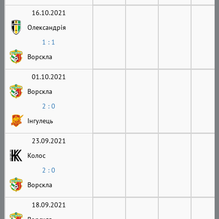
16.10.2021
Олександрія
1 : 1
Ворскла
01.10.2021
Ворскла
2 : 0
Інгулець
23.09.2021
Колос
2 : 0
Ворскла
18.09.2021