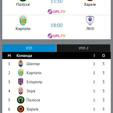
15:30
Полісся
Харків
18:00
Карпати
ЛНЗ
УПЛ
УПЛ-2
М
Команда
І
О
1
Шахтар
1
3
2
Карпати
1
3
3
Епіцентр
1
3
4
Зоря
1
3
5
Полісся
1
3
6
Харків
1
3