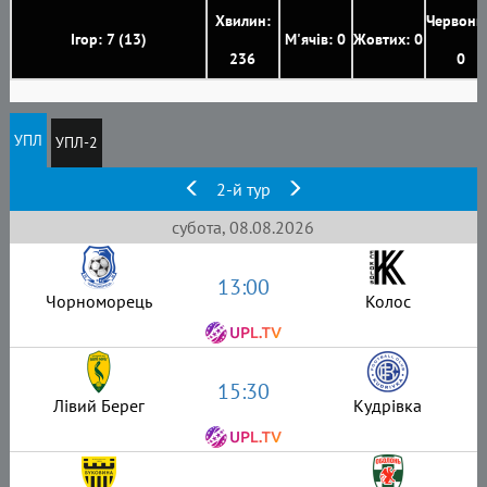
Хвилин:
Червони
Ігор: 7 (13)
М'ячів: 0
Жовтих: 0
236
0
УПЛ
УПЛ-2
2-й тур
субота, 08.08.2026
13:00
Чорноморець
Колос
15:30
Лівий Берег
Кудрівка