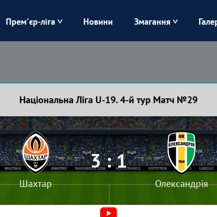
Прем'єр-ліга
Новини
Змагання
Гале
Верес
Динамо
Карпати
Колос
Національна Ліга U-19. 4-й тур Матч №29
Лівий Берег
ЛНЗ
Харків
Чорноморець
3 : 1
Шахтар
Олександрія