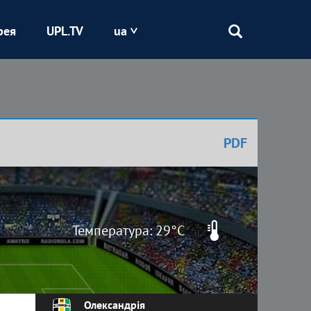
рея
UPL.TV
ua
Епіцентр
Кривбас
PDF
Оболонь
Шахтар
Температура: 29°C
Олександрія