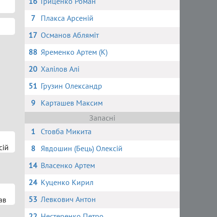
16
Гриценко Роман
7
Плакса Арсеній
17
Османов Абляміт
88
Яременко Артем (К)
20
Халілов Алі
51
Грузин Олександр
9
Карташев Максим
Запасні
1
Стовба Микита
сій
8
Явдошин (Бець) Олексій
14
Власенко Артем
24
Куценко Кирил
53
Левкович Антон
ав
22
Нестеренко Петро