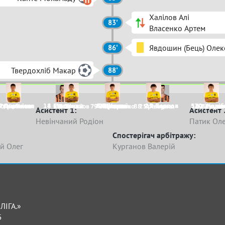
Халілов Алі
83'
Власенко Артем
Явдошин (Бець) Олек
86'
Твердохліб Макар
88'
Решетніков
8 Дериконь
14 Милокост
8 Сметана
36 Баглай
6 Бундаш
28 Канте
15 Костюк
21 Середа
5 Калюжн
20 Желіб
5 Грибеник
0 Халілов
17 Османов
5 Білий
77 Макаренко
9 Карташев
7 Плакса
88 Яременко
25 Левун
16 Грицен
51 Грузи
Асистент 1:
Асистент 
Невінчаний Родіон
Патик Оле
Спостерігач арбітражу:
й Олег
Курганов Валерій
ЛІГА.»
Б