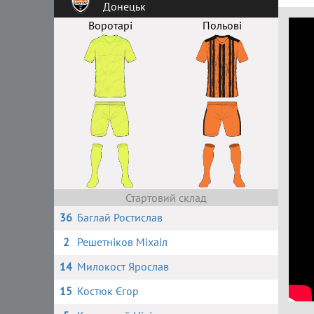
Донецьк
Воротарі
Польові
Стартовий склад
36
Баглай Ростислав
2
Решетніков Міхаіл
14
Милокост Ярослав
15
Костюк Єгор