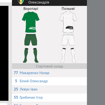
Олександрія
Воротарі
Польові
Стартовий склад
77
Макаренко Назар
5
Білий Олександр
25
Левун Іван
55
Грибеник Ігор