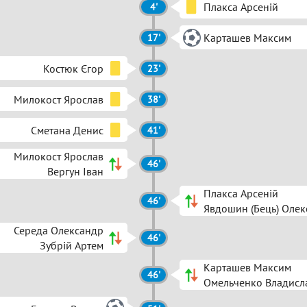
Плакса Арсеній
4'
Карташев Максим
17'
Костюк Єгор
23'
Милокост Ярослав
38'
Сметана Денис
41'
Милокост Ярослав
46'
Вергун Іван
Плакса Арсеній
46'
Явдошин (Бець) Олек
Середа Олександр
46'
Зубрій Артем
Карташев Максим
46'
Омельченко Владисл