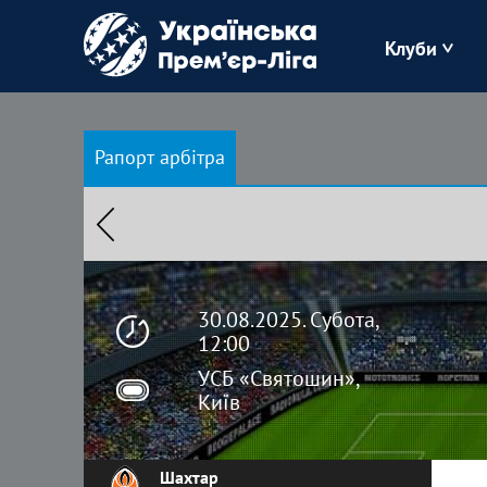
Клуби
Буковина
Рапорт арбітра
Зоря
Кудрівка
Полісся
30.08.2025. Субота,
12:00
УСБ «Святошин»,
Київ
Шахтар