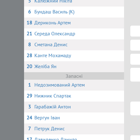
5
Калюжний Нікіта
6
Бундаш Василь (К)
18
Дериконь Артем
21
Середа Олександр
8
Сметана Денис
28
Канте Мохамаду
20
Желіба Ян
Запасні
1
Недозимований Артем
29
Нижник Спартак
3
Гарабажій Антон
24
Вергун Іван
7
Петрук Денис
17
Давиденко Данило