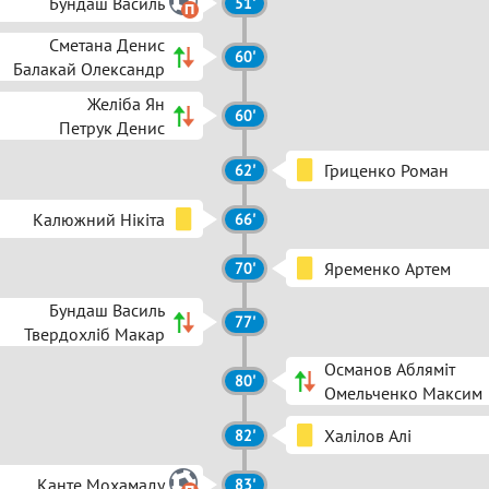
Бундаш Василь
51'
Сметана Денис
60'
Балакай Олександр
Желіба Ян
60'
Петрук Денис
Гриценко Роман
62'
Калюжний Нікіта
66'
Яременко Артем
70'
Бундаш Василь
77'
Твердохліб Макар
Османов Абляміт
80'
Омельченко Максим
Халілов Алі
82'
Канте Мохамаду
83'