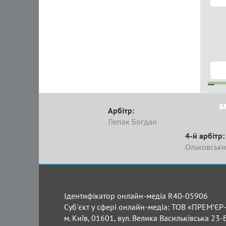
2 
1
5
2
Арбітр:
Лепак Богдан
4-й арбітр:
Ольховськи
Ідентифікатор онлайн-медіа R40-05906
Суб'єкт у сфері онлайн-медіа: ТОВ «ПРЕМ’ЄР-
м. Київ, 01601, вул. Велика Васильківська 23-