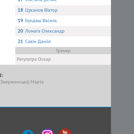
18
Цуканов Віктор
19
Бундаш Василь
20
Ломага Олександр
21
Савін Данііл
Тренер
Ратулутра Оскар
2:
(Звержинська) Марта