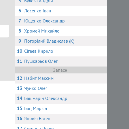
5
Булеза Андрій
6
Лосенко Іван
7
Ющенко Олександр
8
Хромей Михайло
9
Погорілий Владислав (К)
10
Сігеєв Кирило
11
Пушкарьов Олег
Запасні
12
Набит Максим
13
Чуйко Олег
14
Башмарін Олександр
15
Бац Мар'ян
16
Яновіч Євген
17
Сметана Денис