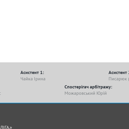
Асистент 1:
Асистент 
Чайка Ірина
Писарюк 
Спостерігач арбітражу:
с
Можаровський Юрій
ЛІГА.»