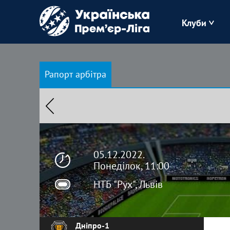
Клуби
Буковина
Рапорт арбітра
Зоря
Кудрівка
Полісся
05.12.2022.
Понеділок, 11:00
НТБ "Рух", Львів
Дніпро-1