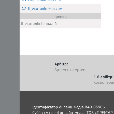
17
Щекотилін Максим
Тренер
Щекотилін Геннадій
Арбітр:
Артеменко Артем
4-й арбітр:
Козак Тара
Ідентифікатор онлайн-медіа R40-05906
Суб'єкт у сфері онлайн-медіа: ТОВ «ПРЕМ’ЄР-