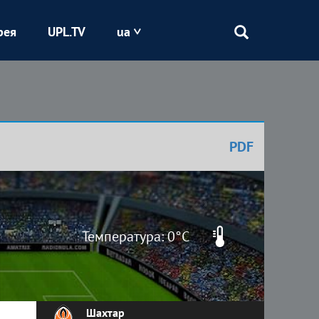
рея
UPL.TV
ua
Епіцентр
Кривбас
PDF
Оболонь
Шахтар
Температура: 0°C
Шахтар