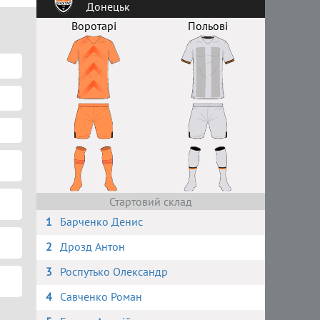
Донецьк
Воротарі
Польові
Стартовий склад
1
Барченко Денис
2
Дрозд Антон
3
Роспутько Олександр
4
Савченко Роман