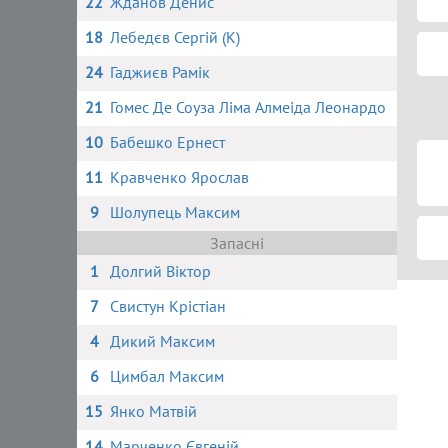
22
Жданов Денис
18
Лебедєв Сергій (К)
24
Гаджиєв Рамік
21
Гомес Де Соуза Ліма Алмеіда Леонардо
10
Бабешко Ернест
11
Кравченко Ярослав
9
Шолупець Максим
Запасні
1
Долгий Віктор
7
Свистун Крістіан
4
Дикий Максим
6
Цимбал Максим
15
Янко Матвій
14
Марченко Євгеній