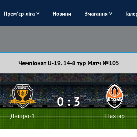
Прем'єр-ліга
Новини
Змагання
Гале
Верес
Динамо
Карпати
Колос
Чемпіонат U-19. 14-й тур Матч №105
Лівий Берег
ЛНЗ
Харків
Чорноморець
0 : 3
Дніпро-1
Шахтар