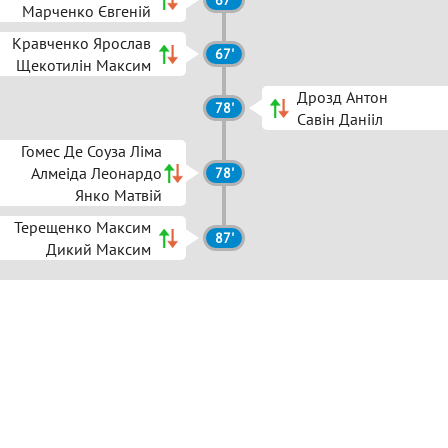
67'
Марченко Євгеній
Кравченко Ярослав
67'
Щекотилін Максим
Дрозд Антон
78'
Савін Данііл
Гомес Де Соуза Ліма
Алмеіда Леонардо
78'
Янко Матвій
Терещенко Максим
87'
Дикий Максим