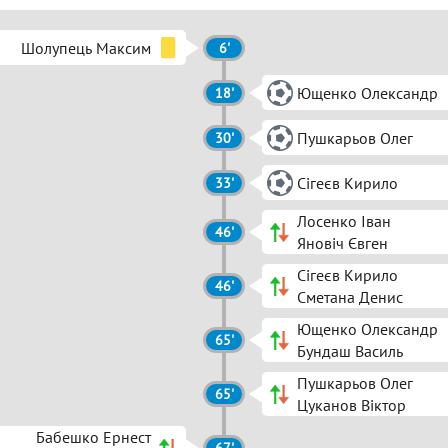
Шолупець Максим
6'
Ющенко Олександр
18'
Пушкарьов Олег
30'
Сігеєв Кирило
33'
Лосенко Іван
46'
Яновіч Євген
Сігеєв Кирило
46'
Сметана Денис
Ющенко Олександр
65'
Бундаш Василь
Пушкарьов Олег
65'
Цуканов Віктор
Бабешко Ернест