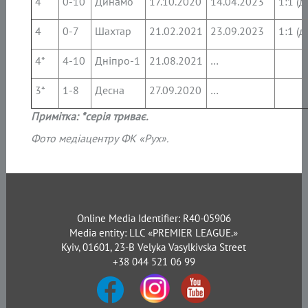
4
0-10
Динамо
17.10.2020
14.04.2023
1:1 (д
4
0-7
Шахтар
21.02.2021
23.09.2023
1:1 (д
4*
4-10
Дніпро-1
21.08.2021
…
3*
1-8
Десна
27.09.2020
…
Прим
ітка: *серія триває.
Фото медіацентру ФК «Рух».
Online Media Identifier: R40-05906
Media entity: LLC «PREMIER LEAGUE.»
Kyiv, 01601, 23-B Velyka Vasylkivska Street
+38 044 521 06 99