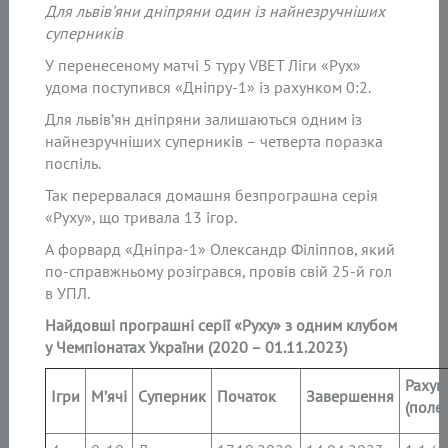
Для львів’яни дніпряни один із найнезручніших
суперників
У перенесеному матчі 5 туру VBET Ліги «Рух»
удома поступився «Дніпру-1» із рахунком 0:2.
Для львів’ян дніпряни залишаються одним із
найнезручніших суперників – четверта поразка
поспіль.
Так перервалася домашня безпрограшна серія
«Руху», що тривала 13 ігор.
А форвард «Дніпра-1» Олександр Філіппов, який
по-справжньому розігрався, провів свій 25-й гол
в УПЛ.
Найдовші програшні серії «Руху» з одним клубом
у Чемпіонатах України (2020 – 01.11.2023)
Рахун
Ігри
М’ячі
Суперник
Початок
Завершення
(поле)