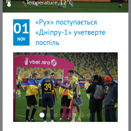
Temperature: 12°C
«Рух» поступається
01
«Дніпру-1» учетверте
NOV
поспіль
‹
›