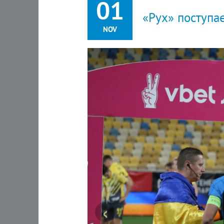
01
«Рух» поступає
NOV
‹