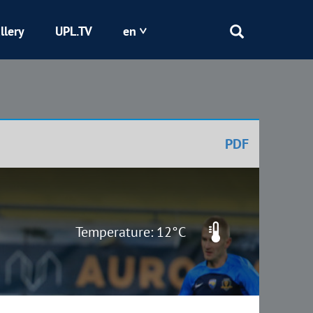
llery
UPL.TV
en
Epicentr
Kryvbas
PDF
Obolon
Shakhtar
Temperature: 12°C