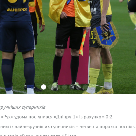
зручніших суперників
 «Рух» удома поступився «Дніпру-1» із рахунком 0:2.
ним із найнезручніших суперників – четверта поразка поспіль.