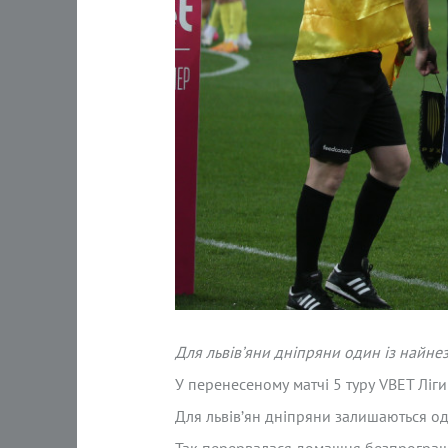
Для львів’яни дніпряни один із найне
У перенесеному матчі 5 туру VBET Ліги
Для львів’ян дніпряни залишаються од