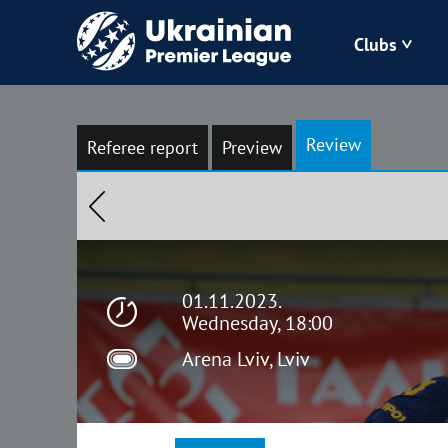
Clubs
Bukovyna
Review
Referee report
Preview
Zorya
Kudrivka
Polissya
01.11.2023.
Wednesday, 18:00
Arena Lviv, Lviv