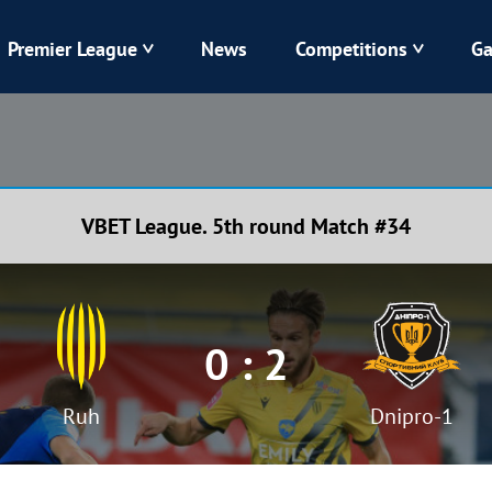
Premier League
News
Competitions
Ga
Veres
Dynamo
Karpaty
Kolos
VBET League. 5th round Match #34
Livyi Bereh
LNZ
Kharkiv
Chornomorets
0 : 2
Ruh
Dnipro-1