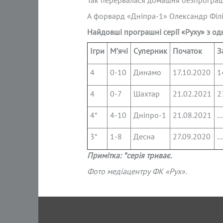
Так перервалася домашня безпрограшна
А форвард «Дніпра-1» Олександр Філіп
Найдовші програшні серії «Руху» з од
Ігри
М’ячі
Суперник
Початок
З
4
0-10
Динамо
17.10.2020
1
4
0-7
Шахтар
21.02.2021
2
4*
4-10
Дніпро-1
21.08.2021
…
3*
1-8
Десна
27.09.2020
…
Прим
ітка: *серія триває.
Фото медіацентру ФК «Рух».