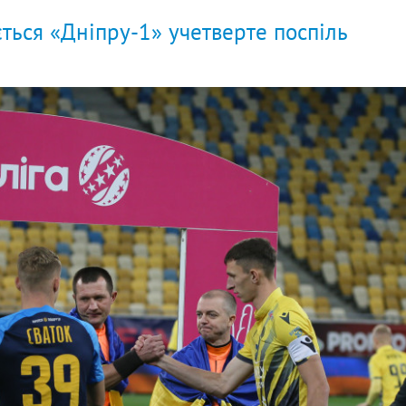
ться «Дніпру-1» учетверте поспіль