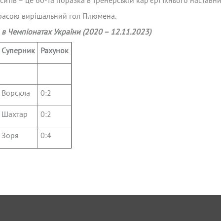
тів – це 60-та поразка в тренерській кар’єрі їхнього наставни
расою вирішальний гол Плюмена.
» в Чемпіонатах України
(2020 – 12.11.2023)
Суперник
Рахунок
Ворскла
0:2
Шахтар
0:2
Зоря
0:4