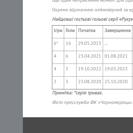
Іще один неприємний момент для одеси
Окремо відзначимо неймовірний за к
Найдовші гостьові
гольові серії «Руху
Ігри
Голи
Початок
Завершення
6*
16
29.05.2023
…
4
6
23.04.2021
01.08.2021
4
5
19.10.2022
19.03.2023
2
3
23.08.2020
25.10.2020
Примітка: *серія триває.
Фото пресслужби ФК «Чорноморець».