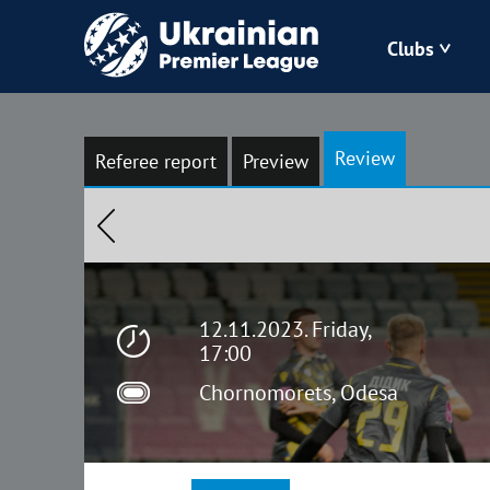
Clubs
Bukovyna
Review
Referee report
Preview
Zorya
Kudrivka
Polissya
12.11.2023. Friday,
17:00
Chornomorets, Odesa