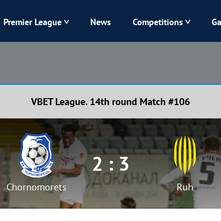
Premier League
News
Competitions
Ga
Veres
Dynamo
Karpaty
Kolos
VBET League. 14th round Match #106
Livyi Bereh
LNZ
Kharkiv
Chornomorets
2 : 3
Chornomorets
Ruh