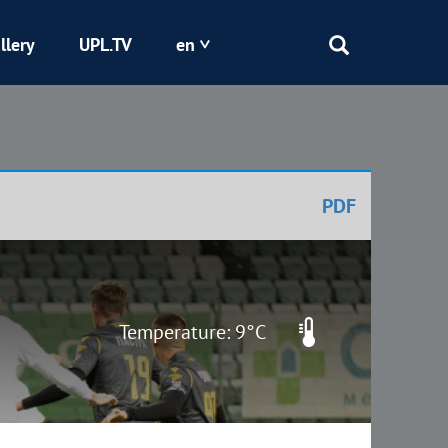
llery
UPL.TV
en
Epicentr
Kryvbas
PDF
Obolon
Shakhtar
Temperature: 9°C