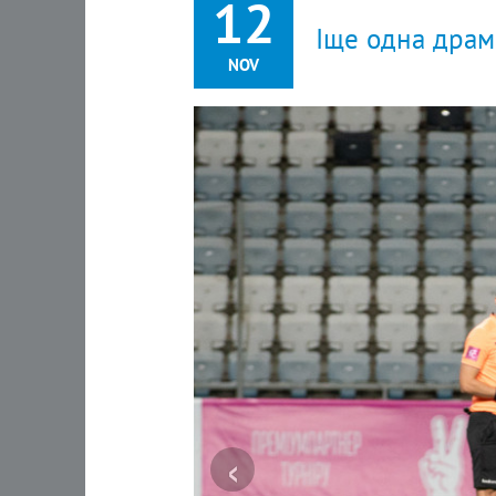
12
Іще одна драм
NOV
‹