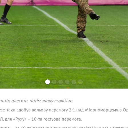
потім одесити, потім знову львів’яни
усе-таки здобув вольову перемогу 2:1 над «Чорноморцем» в Од
, для «Руху» – 10-та гостьова перемога.