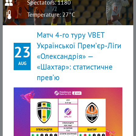
Spectators: 1180
Temperature: 27°C
Матч 4-го туру VBET
Української Прем’єр-Ліги
23
«Олександрія» —
AUG
«Шахтар»: статистичне
прев’ю