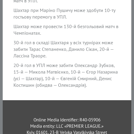
матч в УПЛ.
Шахтар при Маріно Пушичу може здобути 10-ту
гостьову перемогу в УПЛ.
Шахтар може провести 130-й безгольовий матч в
Чемпіонатах.
30-й гол в складі Шахтаря у всіх турнірах може
забити Тарас Степаненко, Данило Сікан, 20-й —
Лассіна Траоре.
20-й гол в УПЛ може забити Олександр Зубков,
15-й — Микола Матвієнко, 10-й — Єгор Назарина
(усі — Шахтар), 10-й — Євгеній Смирний, Денис
Костишин (обидва — Олександрія).
Online Media Identifier: R40-05906
Media entity: LLC «PREMIER LEAGUE.»
Kyiv, 01601, 23-B Velyka Vasylkivska Street