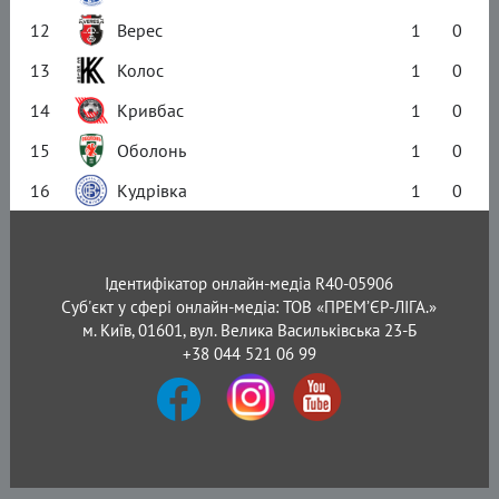
12
Верес
1
0
13
Колос
1
0
14
Кривбас
1
0
15
Оболонь
1
0
16
Кудрівка
1
0
Ідентифікатор онлайн-медіа R40-05906
Суб'єкт у сфері онлайн-медіа: ТОВ «ПРЕМ’ЄР-ЛІГА.»
м. Київ, 01601, вул. Велика Васильківська 23-Б
+38 044 521 06 99