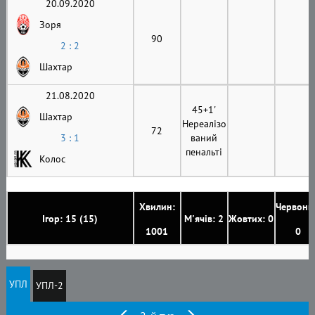
20.09.2020
Зоря
90
2 : 2
Шахтар
21.08.2020
45+1'
Шахтар
Нереалізо
72
3 : 1
ваний
пенальті
Колос
Хвилин:
Червони
Ігор: 15 (15)
М'ячів: 2
Жовтих: 0
1001
0
УПЛ
УПЛ-2