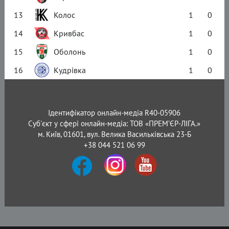
13
Колос
1
0
14
Кривбас
1
0
15
Оболонь
1
0
16
Кудрівка
1
0
Ідентифікатор онлайн-медіа R40-05906
Суб'єкт у сфері онлайн-медіа: ТОВ «ПРЕМ’ЄР-ЛІГА.»
м. Київ, 01601, вул. Велика Васильківська 23-Б
+38 044 521 06 99