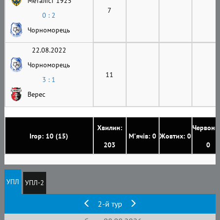
Металіст 1925
7
0 : 2
Чорноморець
22.08.2022
Чорноморець
11
3 : 1
Верес
Хвилин:
Червони
Ігор: 10 (15)
М'ячів: 0
Жовтих: 0
203
0
УПЛ
УПЛ-2
2-й тур