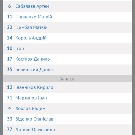
6
Сабалаєв Артем
11
Панченко Матвій
22
Цимбал Матвій
24
Король Андрій
10
Ігор
17
Костиря Данило
35
Белицький Данііл
Запасні
12
Іванніков Кирило
71
Мартинов Іван
4
Хохлов Вадим
33
Біденко Станіслав
77
Литвин Олександр