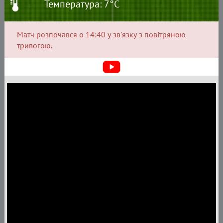
Температура: 7°C
Матч розпочався о 14:40 у зв'язку з повітряною
тривогою.