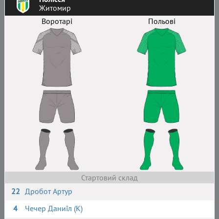
Житомир
Воротарі
Польові
Стартовий склад
22
Дробот Артур
4
Чечер Даниїл (К)