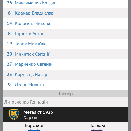
26
Максименко Богдан
6
Крамар Владислав
14
Колосюк Микола
8
Гордеєв Антон
19
Терих Михайло
20
Микитюк Євгеній
27
Марченко Євгеній
23
Корнієць Назар
9
Дзень Микита
Тренер
Литовченко Геннадій
Металіст 1925
Харків
Воротарі
Польові