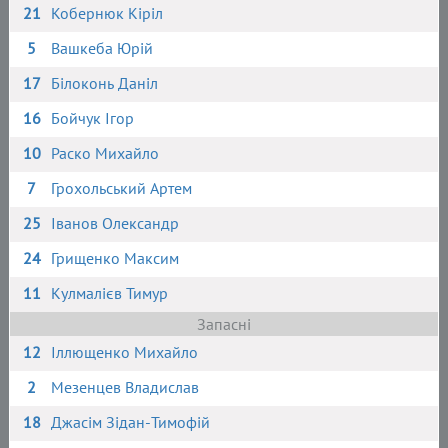
21
Кобернюк Кіріл
5
Вашкеба Юрій
17
Білоконь Даніл
16
Бойчук Ігор
10
Раско Михайло
7
Грохольський Артем
25
Іванов Олександр
24
Грищенко Максим
11
Кулмалієв Тимур
Запасні
12
Іллющенко Михайло
2
Мезенцев Владислав
18
Джасім Зідан-Тимофій