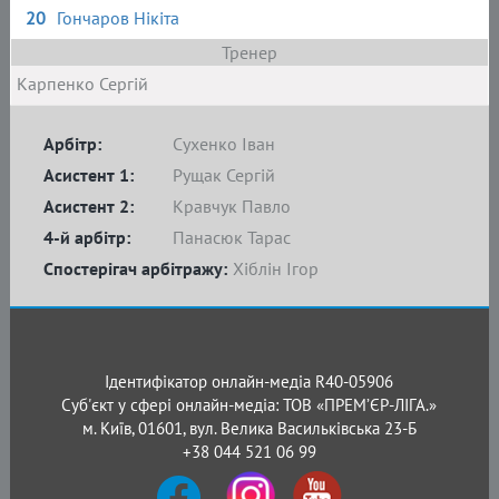
20
Гончаров Нікіта
Тренер
Карпенко Сергій
Арбітр:
Сухенко Іван
Асистент 1:
Рущак Сергій
Асистент 2:
Кравчук Павло
4-й арбітр:
Панасюк Тарас
Спостерігач арбітражу:
Хіблін Ігор
Ідентифікатор онлайн-медіа R40-05906
Суб'єкт у сфері онлайн-медіа: ТОВ «ПРЕМ’ЄР-ЛІГА.»
м. Київ, 01601, вул. Велика Васильківська 23-Б
+38 044 521 06 99