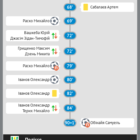
68'
Сабалаєв Артем
Раско Михайло
69'
Вашкеба Юрій
72'
Джасім Зідан-Тимофій
Грищенко Максим
72'
Дзень Микита
Раско Михайло
79'
Іванов Олександр
80'
Іванов Олександр
82'
Іванов Олександр
84'
Терих Михайло
90+1'
Обінайя Самуель
Полісся